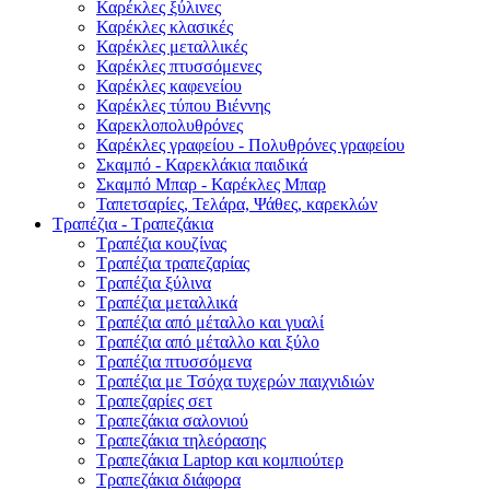
Καρέκλες ξύλινες
Καρέκλες κλασικές
Καρέκλες μεταλλικές
Καρέκλες πτυσσόμενες
Καρέκλες καφενείου
Καρέκλες τύπου Βιέννης
Καρεκλοπολυθρόνες
Καρέκλες γραφείου - Πολυθρόνες γραφείου
Σκαμπό - Καρεκλάκια παιδικά
Σκαμπό Μπαρ - Καρέκλες Μπαρ
Ταπετσαρίες, Τελάρα, Ψάθες, καρεκλών
Τραπέζια - Τραπεζάκια
Τραπέζια κουζίνας
Τραπέζια τραπεζαρίας
Τραπέζια ξύλινα
Τραπέζια μεταλλικά
Τραπέζια από μέταλλο και γυαλί
Τραπέζια από μέταλλο και ξύλο
Τραπέζια πτυσσόμενα
Τραπέζια με Τσόχα τυχερών παιχνιδιών
Τραπεζαρίες σετ
Τραπεζάκια σαλονιού
Τραπεζάκια τηλεόρασης
Τραπεζάκια Laptop και κομπιούτερ
Τραπεζάκια διάφορα