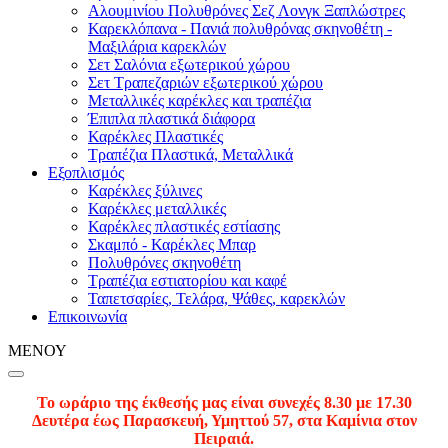
Αλουμινίου Πολυθρόνες Σεζ Λονγκ Ξαπλώστρες
Καρεκλόπανα - Πανιά πολυθρόνας σκηνοθέτη -
Μαξιλάρια καρεκλών
Σετ Σαλόνια εξωτερικού χώρου
Σετ Τραπεζαριών εξωτερικού χώρου
Mεταλλικές καρέκλες και τραπέζια
Έπιπλα πλαστικά διάφορα
Καρέκλες Πλαστικές
Τραπέζια Πλαστικά, Μεταλλικά
Εξοπλισμός
Καρέκλες ξύλινες
Καρέκλες μεταλλικές
Καρέκλες πλαστικές εστίασης
Σκαμπό - Καρέκλες Μπαρ
Πολυθρόνες σκηνοθέτη
Τραπέζια εστιατορίου και καφέ
Ταπετσαρίες, Τελάρα, Ψάθες, καρεκλών
Επικοινωνία
ΜΕΝΟΥ
Το ωράριο της έκθεσής μας είναι συνεχές 8.30 με 17.30
Δευτέρα έως Παρασκευή, Υμηττού 57, στα Καμίνια στον
Πειραιά.