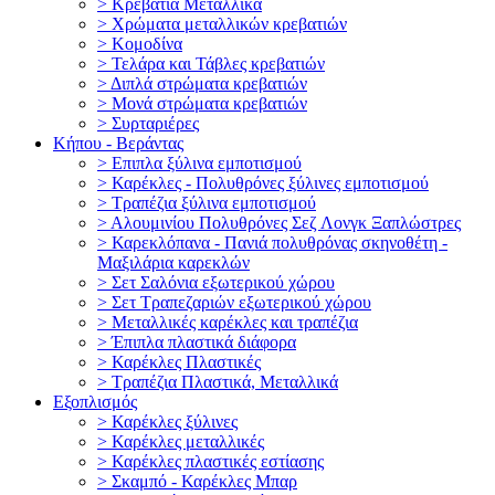
> Κρεβάτια Μεταλλικά
> Χρώματα μεταλλικών κρεβατιών
> Κομοδίνα
> Τελάρα και Τάβλες κρεβατιών
> Διπλά στρώματα κρεβατιών
> Μονά στρώματα κρεβατιών
> Συρταριέρες
Κήπου - Βεράντας
> Επιπλα ξύλινα εμποτισμού
> Καρέκλες - Πολυθρόνες ξύλινες εμποτισμού
> Τραπέζια ξύλινα εμποτισμού
> Αλουμινίου Πολυθρόνες Σεζ Λονγκ Ξαπλώστρες
> Καρεκλόπανα - Πανιά πολυθρόνας σκηνοθέτη -
Μαξιλάρια καρεκλών
> Σετ Σαλόνια εξωτερικού χώρου
> Σετ Τραπεζαριών εξωτερικού χώρου
> Mεταλλικές καρέκλες και τραπέζια
> Έπιπλα πλαστικά διάφορα
> Καρέκλες Πλαστικές
> Τραπέζια Πλαστικά, Μεταλλικά
Εξοπλισμός
> Καρέκλες ξύλινες
> Καρέκλες μεταλλικές
> Καρέκλες πλαστικές εστίασης
> Σκαμπό - Καρέκλες Μπαρ