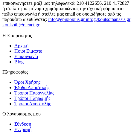
επικοινωνήσετε μαζί μας τηλεφωνικά: 210 4122656, 210 4172827
ή στείλτε μας μήνυμα χρησιμοποιώντας την σχετική φόρμα στο
πεδίο επικοινωνία ή στείλτε μας email σε οποιαδήποτε από τις
παρακάτω διευθύνσεις:
info@epiploplus.gr
info@koutsothanasis.gr
koutsoth@otenet.gr
Η Εταιρεία μας
Αρχική
Ποιοι Είμαστε
Επικοινωνία
Blog
Πληροφορίες
Όροι Χρήσης
Έξοδα Αποστολής
Τρόποι Παραγγελίας
Τρόποι Πληρωμής
Τρόποι Αποστολής
Ο λογαριασμός μου
Σύνδεση
Εγγραφή