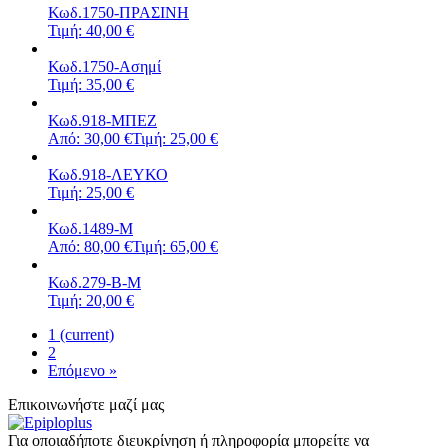
Κωδ.1750-ΠΡΑΣΙΝΗ
Τιμή: 40,00 €
Κωδ.1750-Ασημί
Τιμή: 35,00 €
Κωδ.918-ΜΠΕΖ
Από: 30,00 €
Τιμή: 25,00 €
Κωδ.918-ΛΕΥΚΟ
Τιμή: 25,00 €
Κωδ.1489-Μ
Από: 80,00 €
Τιμή: 65,00 €
Κωδ.279-Β-Μ
Τιμή: 20,00 €
1
(current)
2
Επόμενο »
Επικοινωνήστε μαζί μας
Για οποιαδήποτε διευκρίνηση ή πληροφορία μπορείτε να