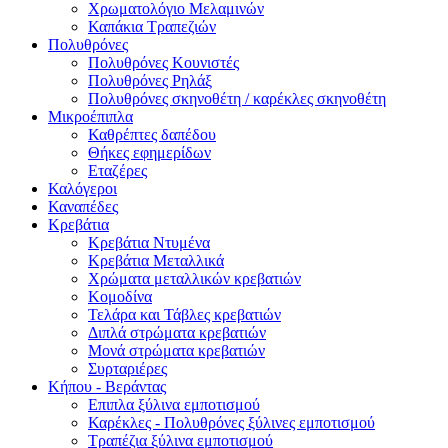
Χρωματολόγιο Μελαμινών
Καπάκια Τραπεζιών
Πολυθρόνες
Πολυθρόνες Κουνιστές
Πολυθρόνες Ρηλάξ
Πολυθρόνες σκηνοθέτη / καρέκλες σκηνοθέτη
Μικροέπιπλα
Καθρέπτες δαπέδου
Θήκες εφημερίδων
Εταζέρες
Καλόγεροι
Καναπέδες
Κρεβάτια
Κρεβάτια Ντυμένα
Κρεβάτια Μεταλλικά
Χρώματα μεταλλικών κρεβατιών
Κομοδίνα
Τελάρα και Τάβλες κρεβατιών
Διπλά στρώματα κρεβατιών
Μονά στρώματα κρεβατιών
Συρταριέρες
Κήπου - Βεράντας
Επιπλα ξύλινα εμποτισμού
Καρέκλες - Πολυθρόνες ξύλινες εμποτισμού
Τραπέζια ξύλινα εμποτισμού