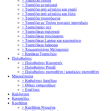
> Τραπέζια ξύλινα
> Τραπέζια μεταλλικά
> Τραπέζια από μέταλλο και γυαλί
> Τραπέζια από μέταλλο και ξύλο
> Τραπέζια πτυσσόμενα
> Τραπέζια με Τσόχα τυχερών παιχνιδιών
> Τραπεζαρίες σετ
> Τραπεζάκια σαλονιού
> Τραπεζάκια τηλεόρασης
> Τραπεζάκια Laptop και κομπιούτερ
> Τραπεζάκια διάφορα
> Χρωματολόγιο Μελαμινών
> Καπάκια Τραπεζιών
Πολυθρόνες
> Πολυθρόνες Κουνιστές
> Πολυθρόνες Ρηλάξ
> Πολυθρόνες σκηνοθέτη / καρέκλες σκηνοθέτη
Μικροέπιπλα
> Καθρέπτες δαπέδου
> Θήκες εφημερίδων
> Εταζέρες
Καλόγεροι
Καναπέδες
Κρεβάτια
> Κρεβάτια Ντυμένα