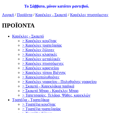
Το Σάββατο, μόνον κατόπιν ραντεβού.
Αρχική
/
Προϊόντα
/
Καρέκλες - Σκαμπό
/
Καρέκλες πτυσσόμενες
ΠΡΟΪΟΝΤΑ
Καρέκλες - Σκαμπό
> Καρέκλες κουζίνας
> Καρέκλες τραπεζαρίας
> Καρέκλες ξύλινες
> Καρέκλες κλασικές
> Καρέκλες μεταλλικές
> Καρέκλες πτυσσόμενες
> Καρέκλες καφενείου
> Καρέκλες τύπου Βιέννης
> Καρεκλοπολυθρόνες
> Καρέκλες γραφείου - Πολυθρόνες γραφείου
> Σκαμπό - Καρεκλάκια παιδικά
> Σκαμπό Μπαρ - Καρέκλες Μπαρ
> Ταπετσαρίες, Τελάρα, Ψάθες, καρεκλών
Τραπέζια - Τραπεζάκια
> Τραπέζια κουζίνας
> Τραπέζια τραπεζαρίας